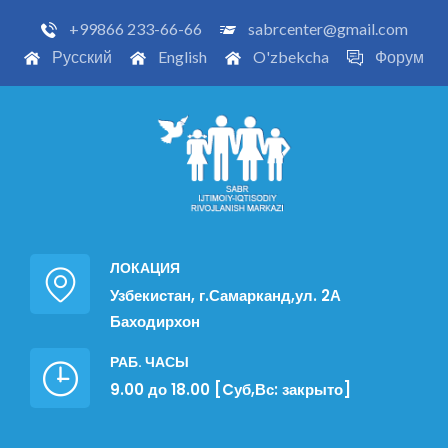
+99866 233-66-66
sabrcenter@gmail.com
Русский
English
O'zbekcha
Форум
ЛОКАЦИЯ
Узбекистан, г.Самарканд,ул. 2А
Баходирхон
РАБ. ЧАСЫ
9.00 до 18.00 [Cуб,Вс: закрыто]